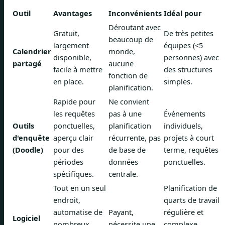
Outil
Avantages
Inconvénients
Idéal pour
Déroutant avec
Gratuit,
De très petites
beaucoup de
largement
équipes (<5
Calendrier
monde,
disponible,
personnes) avec
partagé
aucune
facile à mettre
des structures
fonction de
en place.
simples.
planification.
Rapide pour
Ne convient
les requêtes
pas à une
Événements
Outils
ponctuelles,
planification
individuels,
d'enquête
aperçu clair
récurrente, pas
projets à court
(Doodle)
pour des
de base de
terme, requêtes
périodes
données
ponctuelles.
spécifiques.
centrale.
Tout en un seul
Planification de
endroit,
quarts de travail
automatise de
Payant,
régulière et
Logiciel
nombreux
nécessite une
complexe,