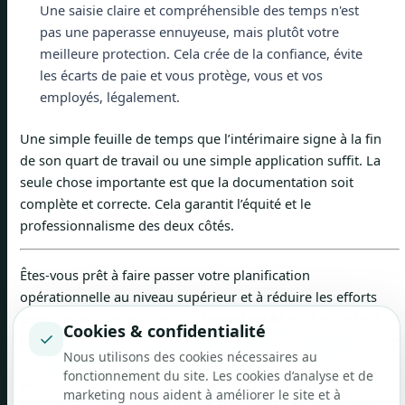
Une saisie claire et compréhensible des temps n'est
pas une paperasse ennuyeuse, mais plutôt votre
meilleure protection. Cela crée de la confiance, évite
les écarts de paie et vous protège, vous et vos
employés, légalement.
Une simple feuille de temps que l’intérimaire signe à la fin
de son quart de travail ou une simple application suffit. La
seule chose importante est que la documentation soit
complète et correcte. Cela garantit l’équité et le
professionnalisme des deux côtés.
Êtes-vous prêt à faire passer votre planification
opérationnelle au niveau supérieur et à réduire les efforts
administratifs au minimum ?
travail.rocks
vous offre tous
Cookies & confidentialité
✓
les outils dont vous avez besoin pour une coordination fluide
Nous utilisons des cookies nécessaires au
- des requêtes de disponibilité intelligentes à la préparation
fonctionnement du site. Les cookies d’analyse et de
automatisée des salaires. Découvrez maintenant
marketing nous aident à améliorer le site et à