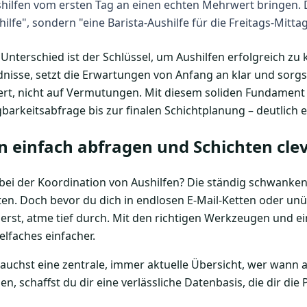
ushilfen vom ersten Tag an einen echten Mehrwert bringen. 
ilfe", sondern "eine Barista-Aushilfe für die Freitags-Mittag
e Unterschied ist der Schlüssel, um Aushilfen erfolgreich zu
nisse, setzt die Erwartungen von Anfang an klar und sorgst
ert, nicht auf Vermutungen. Mit diesem soliden Fundament
gbarkeitsabfrage bis zur finalen Schichtplanung – deutlich e
n einfach abfragen und Schichten cle
 bei der Koordination von Aushilfen? Die ständig schwank
en. Doch bevor du dich in endlosen E-Mail-Ketten oder unü
rst, atme tief durch. Mit den richtigen Werkzeugen und ein
elfaches einfacher.
brauchst eine zentrale, immer aktuelle Übersicht, wer wann a
n, schaffst du dir eine verlässliche Datenbasis, die dir di