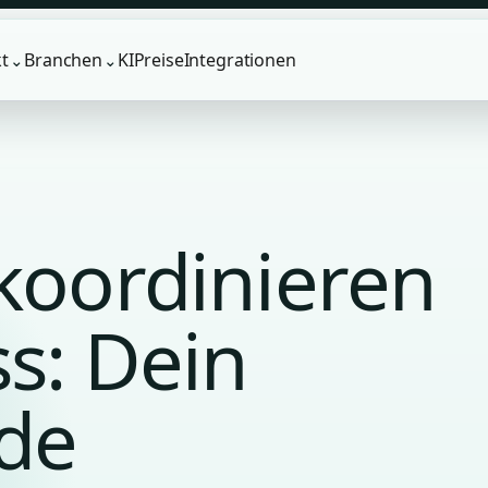
t
Branchen
KI
Preise
Integrationen
⌄
⌄
koordinieren
s: Dein
ide