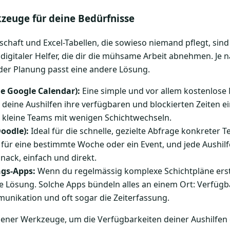
zeuge für deine Bedürfnisse
schaft und Excel-Tabellen, die sowieso niemand pflegt, sind 
 digitaler Helfer, die dir die mühsame Arbeit abnehmen. Je 
der Planung passt eine andere Lösung.
ie Google Calendar):
Eine simple und vor allem kostenlose 
n deine Aushilfen ihre verfügbaren und blockierten Zeiten e
r kleine Teams mit wenigen Schichtwechseln.
oodle):
Ideal für die schnelle, gezielte Abfrage konkreter T
für eine bestimmte Woche oder ein Event, und jede Aushilfe
nack, einfach und direkt.
ngs-Apps:
Wenn du regelmässig komplexe Schichtpläne erstell
le Lösung. Solche Apps bündeln alles an einem Ort: Verfügb
unikation und oft sogar die Zeiterfassung.
dener Werkzeuge, um die Verfügbarkeiten deiner Aushilfen 