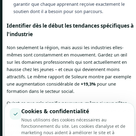
garantir que chaque apprenant reçoive exactement le
soutien dont il a besoin pour son parcours.
Identifier dès le début les tendances spécifiques à
l'industrie
Non seulement la région, mais aussi les industries elles-
mêmes sont constamment en mouvement. Gardez un œil
sur les domaines professionnels qui sont actuellement en
hausse chez les jeunes – et ceux qui deviennent moins
attractifs. Le même rapport de Soleure montre par exemple
une augmentation considérable de
+19,3%
pour une
formation dans le secteur social.
Qu'est-ce que cela signifie pour vous, même si vous n'êtes
pas dans cette industrie ? C'est un signal clair que les attentes
Cookies & confidentialité
✓
de la prochaine génération évoluent. Des sujets tels que le
Nous utilisons des cookies nécessaires au
travail d’équipe, la responsabilité sociale ou une activité
fonctionnement du site. Les cookies d’analyse et de
significative deviennent de plus en plus importants.
marketing nous aident à améliorer le site et à