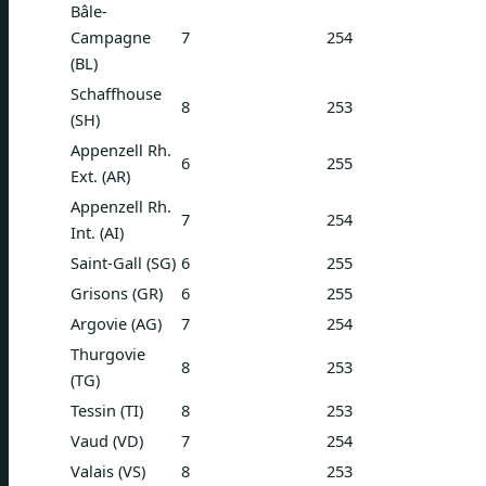
Bâle-
Campagne
7
254
(BL)
Schaffhouse
8
253
(SH)
Appenzell Rh.
6
255
Ext. (AR)
Appenzell Rh.
7
254
Int. (AI)
Saint-Gall (SG)
6
255
Grisons (GR)
6
255
Argovie (AG)
7
254
Thurgovie
8
253
(TG)
Tessin (TI)
8
253
Vaud (VD)
7
254
Valais (VS)
8
253