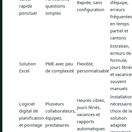
Rapide, sans
d’équipe,
rapide
questions
configuration
erreurs
ponctuel
simples
fréquentes
en temps
partiel et
cantons
Entretien,
erreurs de
formule,
Solution
PME avec peu
Flexible,
jours férié
Excel
de complexité
personnalisable
et vacance
souvent
manuels
Installatio
Heures cibles,
Logiciel
Plusieurs
nécessaire
jours fériés,
digital de
collaborateurs,
choix de la
vacances et
planification
équipes,
solution
rapports
et pointage
prestataires
adaptée
automatiques
important