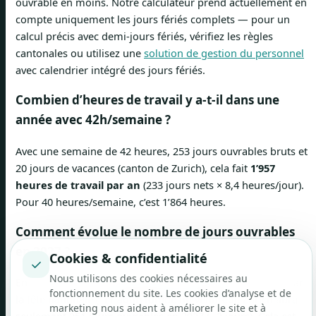
ouvrable en moins. Notre calculateur prend actuellement en
compte uniquement les jours fériés complets — pour un
calcul précis avec demi-jours fériés, vérifiez les règles
cantonales ou utilisez une
solution de gestion du personnel
avec calendrier intégré des jours fériés.
Combien d’heures de travail y a-t-il dans une
année avec 42h/semaine ?
Avec une semaine de 42 heures, 253 jours ouvrables bruts et
20 jours de vacances (canton de Zurich), cela fait
1’957
heures de travail par an
(233 jours nets × 8,4 heures/jour).
Pour 40 heures/semaine, c’est 1’864 heures.
Comment évolue le nombre de jours ouvrables
en 2027 ?
Cookies & confidentialité
✓
Nous utilisons des cookies nécessaires au
En 2027, il y aura
moins de jours ouvrables
qu’en 2026, car
fonctionnement du site. Les cookies d’analyse et de
la fête nationale (1er août) tombe un vendredi. Zurich aura
marketing nous aident à améliorer le site et à
seulement 251 jours ouvrables en 2027 (−2 jours). Cela est