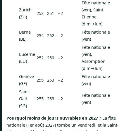
Fête nationale
Zurich
(ven), Saint-
253
251
−2
(ZH)
Étienne
(dim→lun)
Berne
Fête nationale
254
252
−2
(BE)
(ven)
Fête nationale
Lucerne
(ven),
252
250
−2
(LU)
Assomption
(dim→lun)
Genève
Fête nationale
255
253
−2
(GE)
(ven)
Saint-
Fête nationale
Gall
255
253
−2
(ven)
(SG)
Pourquoi moins de jours ouvrables en 2027 ?
La fête
nationale (1er août 2027) tombe un vendredi, et la Saint-