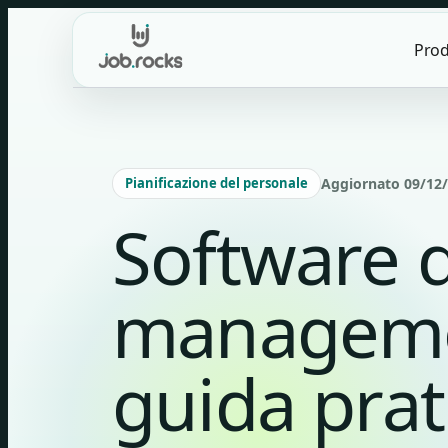
Skip
to
Prod
content
Pianificazione del personale
Aggiornato 09/12/2
Software 
managemen
guida prat