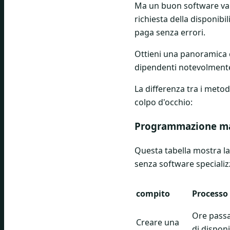
Ma un buon software va ol
richiesta della disponibi
paga senza errori.
Ottieni una panoramica c
dipendenti notevolmente 
La differenza tra i meto
colpo d'occhio:
Programmazione manu
Questa tabella mostra la
senza software specializ
compito
Processo 
Ore passa
Creare una
di disponi