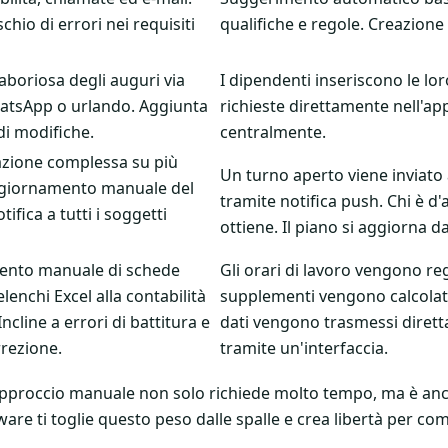
schio di errori nei requisiti
qualifiche e regole. Creazione 
aboriosa degli auguri via
I dipendenti inseriscono le lor
atsApp o urlando. Aggiunta
richieste direttamente nell'ap
di modifiche.
centralmente.
zione complessa su più
Un turno aperto viene inviato a
ggiornamento manuale del
tramite notifica push. Chi è d
tifica a tutti i soggetti
ottiene. Il piano si aggiorna da
ento manuale di schede
Gli orari di lavoro vengono reg
 elenchi Excel alla contabilità
supplementi vengono calcolat
 Incline a errori di battitura e
dati vengono trasmessi diret
orrezione.
tramite un'interfaccia.
 l’approccio manuale non solo richiede molto tempo, ma è 
ware ti toglie questo peso dalle spalle e crea libertà per comp