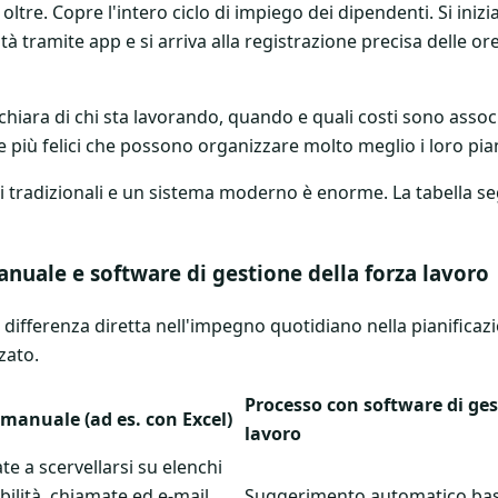
tre. Copre l'intero ciclo di impiego dei dipendenti. Si inizi
lità tramite app e si arriva alla registrazione precisa delle o
hiara di chi sta lavorando, quando e quali costi sono associ
più felici che possono organizzare molto meglio i loro piani
di tradizionali e un sistema moderno è enorme. La tabella se
ale e software di gestione della forza lavoro
 differenza diretta nell'impegno quotidiano nella pianificaz
zato.
Processo con software di ges
manuale (ad es. con Excel)
lavoro
te a scervellarsi su elenchi
bilità, chiamate ed e-mail.
Suggerimento automatico basa