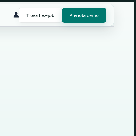
Trova flex-job
Prenota demo