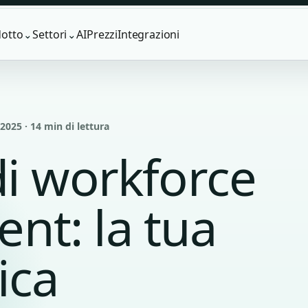
otto
Settori
AI
Prezzi
Integrazioni
⌄
⌄
025 · 14 min di lettura
di workforce
t: la tua
ica