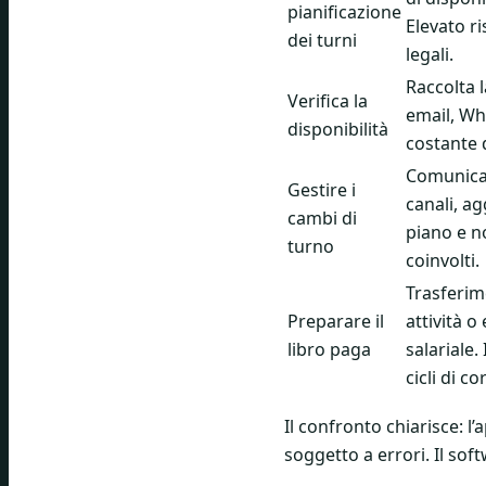
pianificazione
Elevato ri
dei turni
legali.
Raccolta l
Verifica la
email, Wh
disponibilità
costante 
Comunica
Gestire i
canali, a
cambi di
piano e no
turno
coinvolti.
Trasferim
Preparare il
attività o
libro paga
salariale.
cicli di c
Il confronto chiarisce:
soggetto a errori. Il soft