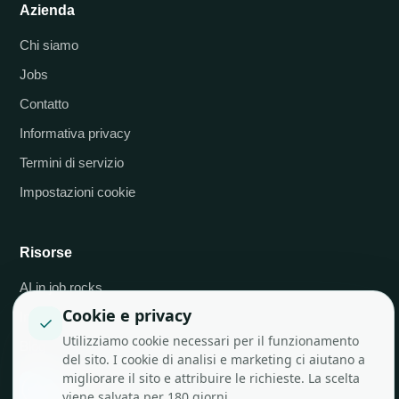
Azienda
Chi siamo
Jobs
Contatto
Informativa privacy
Termini di servizio
Impostazioni cookie
Risorse
AI in job.rocks
Cookie e privacy
Integrazioni API
✓
Utilizziamo cookie necessari per il funzionamento
Blog
del sito. I cookie di analisi e marketing ci aiutano a
migliorare il sito e attribuire le richieste. La scelta
viene salvata per 180 giorni.