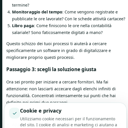
termine?
Monitoraggio del tempo
: Come vengono registrate e
pubblicate le ore lavorate? Con le schede attività cartacee?
Libro paga
: Come finiscono le ore nella contabilità
salariale? Sono faticosamente digitati a mano?
Questo schizzo dei tuoi processi ti aiuterà a cercare
specificamente un software in grado di digitalizzare e
migliorare proprio questi processi.
Passaggio 3: scegli la soluzione giusta
Ora sei pronto per iniziare a cercare fornitori. Ma fai
attenzione: non lasciarti accecare dagli elenchi infiniti di
funzionalità. Concentrati intensamente sui punti che hai
definito nei primi due passaggi.
Cookie e privacy
✓
Dovresti prestare particolare attenzione a questi tre aspetti:
Utilizziamo cookie necessari per il funzionamento
Applicazione mobile
: I tuoi dipendenti devono amare il
del sito. I cookie di analisi e marketing ci aiutano a