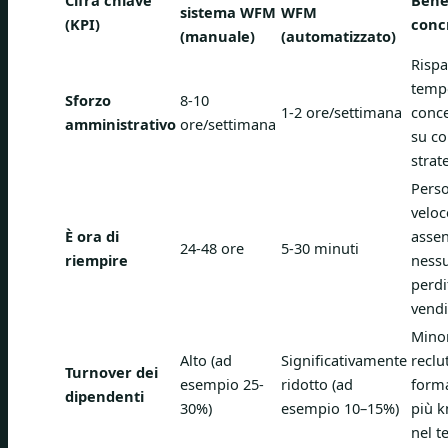
Cifra chiave
Bene
sistema WFM
WFM
(KPI)
conc
(manuale)
(automatizzato)
Rispa
temp
Sforzo
8-10
1-2 ore/settimana
conc
amministrativo
ore/settimana
su co
strat
Pers
velo
È ora di
assen
24-48 ore
5-30 minuti
riempire
ness
perdi
vendi
Minor
Alto (ad
Significativamente
recl
Turnover dei
esempio 25-
ridotto (ad
form
dipendenti
30%)
esempio 10–15%)
più 
nel 