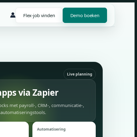
Flex-job vinden
Demo boeken
Live planning
apps via Zapier
ocks met payroll-, CRM-, communicatie-,
 automatiseringstools.
Automatisering