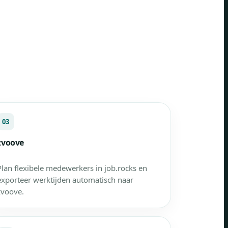
03
zvoove
Plan flexibele medewerkers in job.rocks en
exporteer werktijden automatisch naar
zvoove.