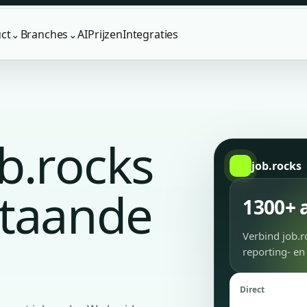
ct
Branches
AI
Prijzen
Integraties
⌄
⌄
b.rocks
job.rocks
staande
1300+ 
Verbind job.r
reporting- en
Direct