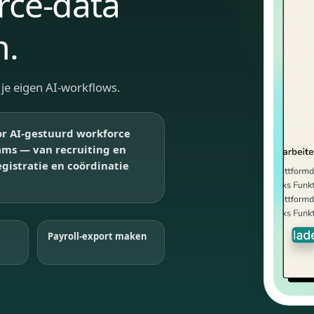
rce-data
n.
f je eigen AI-workflows.
or AI-gestuurd workforce
ams — van recruiting en
istratie en coördinatie
Payroll-export maken