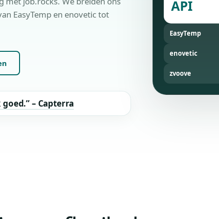
ig met job.rocks. We breiden ons
API
van EasyTemp en enovetic tot
EasyTemp
enovetic
en
zvoove
k goed.” – Capterra