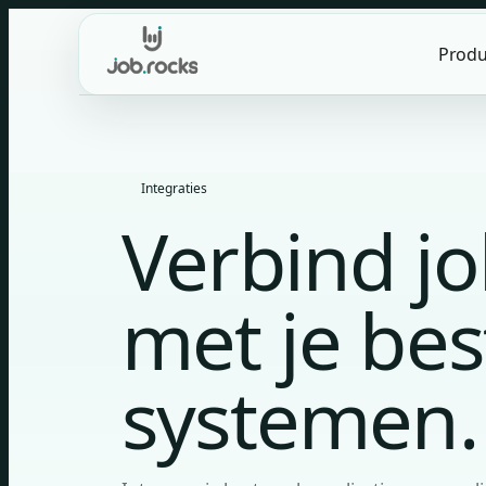
Skip
to
Produ
content
Integraties
Verbind jo
met je be
systemen.