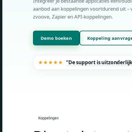
Integreer je bestaande applicaties eenvoud
aanbod aan koppelingen voortdurend uit – 
zvoove, Zapier en API-koppelingen.
Demo boeken
Koppeling aanvrag
“De support is uitzonderlij
★
★
★
★
★
Koppelingen