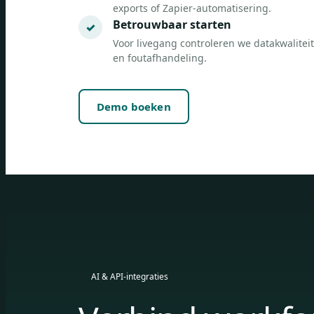
exports of Zapier-automatisering.
Betrouwbaar starten
Voor livegang controleren we datakwalitei
en foutafhandeling.
Demo boeken
AI & API-integraties