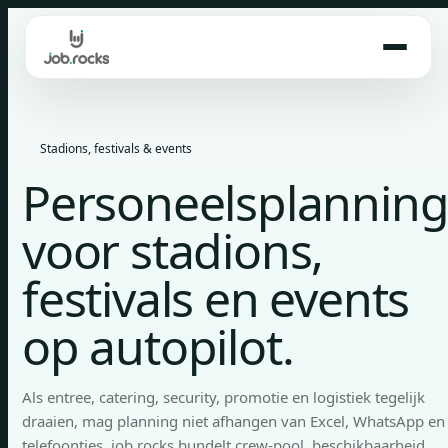
Skip
to
content
Stadions, festivals & events
Personeelsplannin
voor stadions,
festivals en events
op autopilot.
Als entree, catering, security, promotie en logistiek tegelijk
draaien, mag planning niet afhangen van Excel, WhatsApp en
telefoontjes. job.rocks bundelt crew-pool, beschikbaarheid,