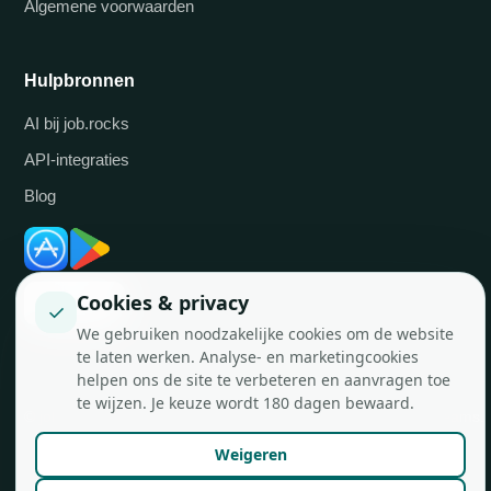
Algemene voorwaarden
Hulpbronnen
AI bij job.rocks
API-integraties
Blog
Cookies & privacy
✓
We gebruiken noodzakelijke cookies om de website
te laten werken. Analyse- en marketingcookies
helpen ons de site te verbeteren en aanvragen toe
te wijzen. Je keuze wordt 180 dagen bewaard.
© job.rocks AG
Gemaakt in Zürich voor flexibele teams.
Weigeren