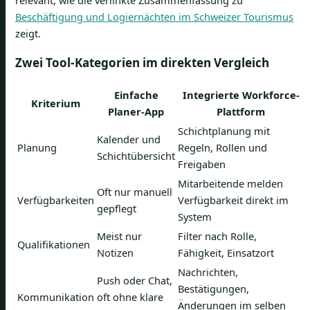
relevant, wie die verlinkte Zusammenfassung zu
Beschäftigung und Logiernächten im Schweizer Tourismus
zeigt.
Zwei Tool-Kategorien im direkten Vergleich
Einfache
Integrierte Workforce-
Kriterium
Planer-App
Plattform
Schichtplanung mit
Kalender und
Planung
Regeln, Rollen und
Schichtübersicht
Freigaben
Mitarbeitende melden
Oft nur manuell
Verfügbarkeiten
Verfügbarkeit direkt im
gepflegt
System
Meist nur
Filter nach Rolle,
Qualifikationen
Notizen
Fähigkeit, Einsatzort
Nachrichten,
Push oder Chat,
Bestätigungen,
Kommunikation
oft ohne klare
Änderungen im selben