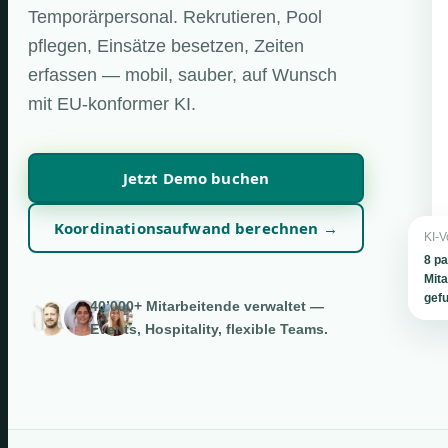
Temporärpersonal. Rekrutieren, Pool
pflegen, Einsätze besetzen, Zeiten
erfassen — mobil, sauber, auf Wunsch
mit EU-konformer KI.
Jetzt Demo buchen
Koordinationsaufwand berechnen →
KI-V
8 p
Mita
gef
40’000+ Mitarbeitende verwaltet —
Events, Hospitality, flexible Teams.