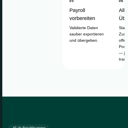
05
06
Payroll
Alle
vorbereiten
Übe
Validierte Daten
Statu
sauber exportieren
Zusa
und übergeben.
offe
Posi
— je
tran
KI als Beschleuniger