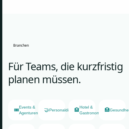
Branchen
Für Teams, die kurzfristig
planen müssen.
Events &
Hotel &
🎟️
🤝
🏨
🏥
Personaldienstleister
Gesundhe
Agenturen
Gastronomie