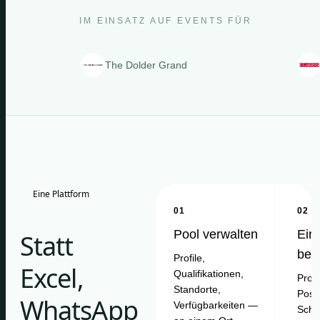
IM EINSATZ AUF EVENTS FÜR
The Dolder Grand
Clarins
Eine Plattform
01
02
Pool verwalten
Ein
Statt
bes
Profile,
Excel,
Qualifikationen,
Proje
Standorte,
Posit
WhatsApp
Verfügbarkeiten —
Schi