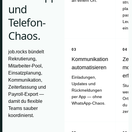
an einem Ort.
struk
und
plan
pass
Telefon-
Leut
einl
Chaos.
03
04
job.rocks bündelt
Rekrutierung,
Kommunikation
Zei
Mitarbeiter-Pool,
automatisieren
mob
Einsatzplanung,
erf
Einladungen,
Kommunikation,
Updates und
Stun
Zeiterfassung und
Rückmeldungen
werd
Payroll-Export —
per App — ohne
Ort e
damit du flexible
WhatsApp-Chaos.
du pr
Teams sauber
zentr
koordinierst.