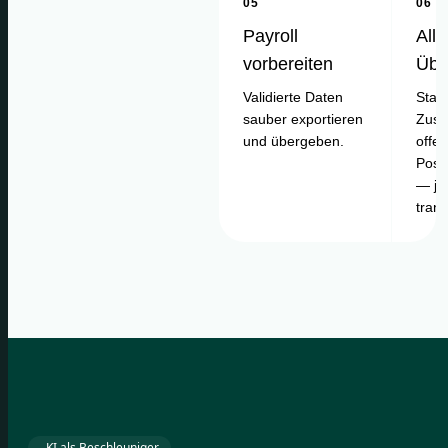
05
06
Payroll
Alle
vorbereiten
Übe
Validierte Daten
Statu
sauber exportieren
Zusa
und übergeben.
offe
Posi
— je
tran
KI als Beschleuniger