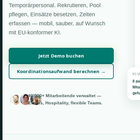
Temporärpersonal. Rekrutieren, Pool
pflegen, Einsätze besetzen, Zeiten
erfassen — mobil, sauber, auf Wunsch
mit EU-konformer KI.
Jetzt Demo buchen
Koordinationsaufwand berechnen →
KI-V
8 p
Mita
gef
40’000+ Mitarbeitende verwaltet —
Events, Hospitality, flexible Teams.