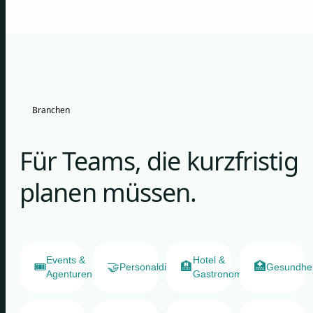
Branchen
Für Teams, die kurzfristig
planen müssen.
Events &
Hotel &
🎟️
🤝
🏨
🏥
Personaldienstleister
Gesundhe
Agenturen
Gastronomie