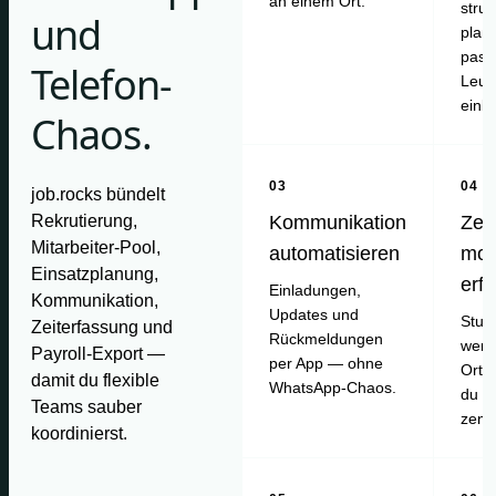
an einem Ort.
struk
und
plan
pass
Telefon-
Leut
einl
Chaos.
03
04
job.rocks bündelt
Rekrutierung,
Kommunikation
Zei
Mitarbeiter-Pool,
automatisieren
mob
Einsatzplanung,
erf
Einladungen,
Kommunikation,
Updates und
Stun
Zeiterfassung und
Rückmeldungen
werd
Payroll-Export —
per App — ohne
Ort e
damit du flexible
WhatsApp-Chaos.
du pr
Teams sauber
zentr
koordinierst.