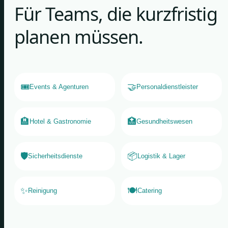
Für Teams, die kurzfristig
planen müssen.
🎟️
🤝
Events & Agenturen
Personaldienstleister
🏨
🏥
Hotel & Gastronomie
Gesundheitswesen
🛡️
📦
Sicherheitsdienste
Logistik & Lager
✨
🍽️
Reinigung
Catering