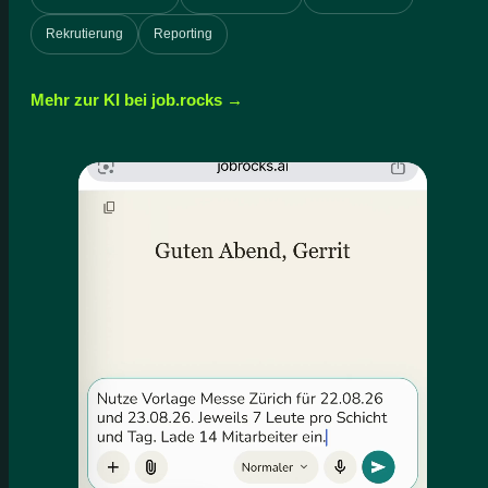
Rekrutierung
Reporting
Mehr zur KI bei job.rocks →