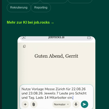
Rekrutierung
Reporting
Mehr zur KI bei job.rocks →