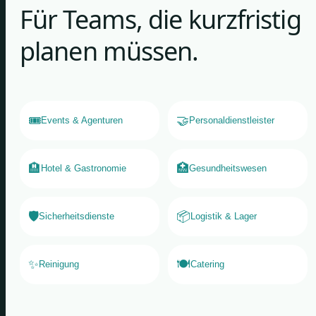
Für Teams, die kurzfristig
planen müssen.
🎟️
🤝
Events & Agenturen
Personaldienstleister
🏨
🏥
Hotel & Gastronomie
Gesundheitswesen
🛡️
📦
Sicherheitsdienste
Logistik & Lager
✨
🍽️
Reinigung
Catering