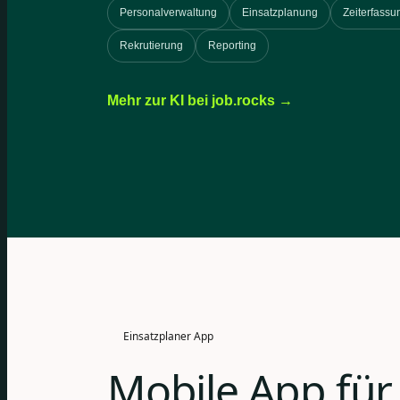
Personalverwaltung
Einsatzplanung
Zeiterfassu
Rekrutierung
Reporting
Mehr zur KI bei job.rocks →
Einsatzplaner App
Mobile App für