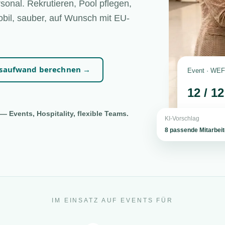
sonal. Rekrutieren, Pool pflegen,
bil, sauber, auf Wunsch mit EU-
nsaufwand berechnen →
Event · WEF 
12 / 1
— Events, Hospitality, flexible Teams.
KI-Vorschlag
8 passende Mitarbei
IM EINSATZ AUF EVENTS FÜR