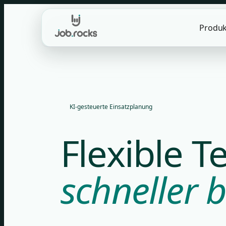
Skip
to
Produk
content
KI-gesteuerte Einsatzplanung
Flexible 
schneller b