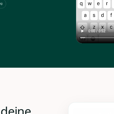
ng
 deine