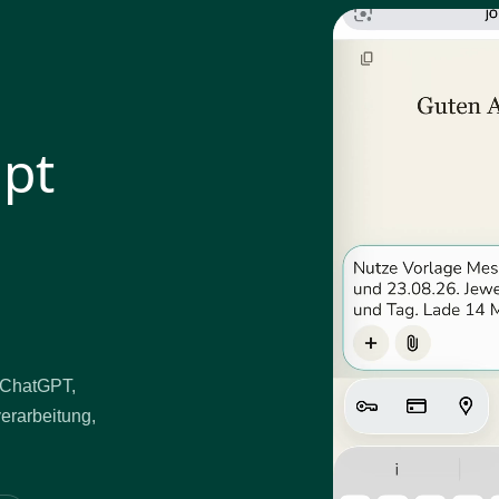
mpt
t ChatGPT,
verarbeitung,