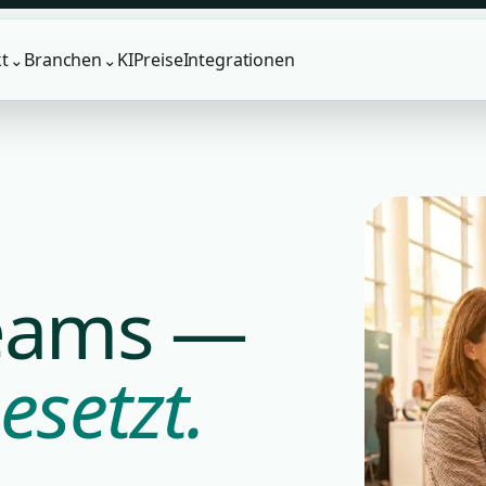
t
Branchen
KI
Preise
Integrationen
⌄
⌄
Teams —
esetzt.