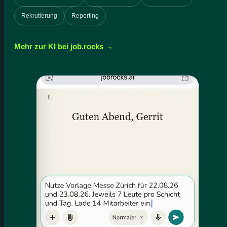
Rekrutierung
Reporting
Mehr zur KI bei job.rocks →