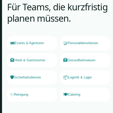
Für Teams, die kurzfristig
planen müssen.
🎟️
🤝
Events & Agenturen
Personaldienstleister
🏨
🏥
Hotel & Gastronomie
Gesundheitswesen
🛡️
📦
Sicherheitsdienste
Logistik & Lager
✨
🍽️
Reinigung
Catering