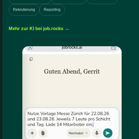
Rekrutierung
Reporting
Mehr zur KI bei job.rocks →