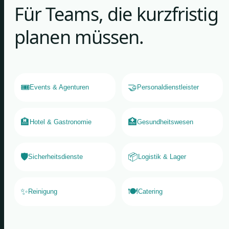
Für Teams, die kurzfristig
planen müssen.
🎟️
🤝
Events & Agenturen
Personaldienstleister
🏨
🏥
Hotel & Gastronomie
Gesundheitswesen
🛡️
📦
Sicherheitsdienste
Logistik & Lager
✨
🍽️
Reinigung
Catering