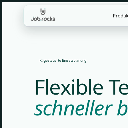
Skip
to
Produk
content
KI-gesteuerte Einsatzplanung
Flexible 
schneller b