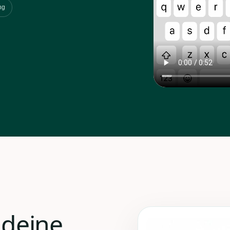
ng
 deine