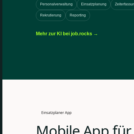
Personalverwaltung
Einsatzplanung
Zeiterfassu
Rekrutierung
Reporting
Mehr zur KI bei job.rocks →
Einsatzplaner App
Mobile App für