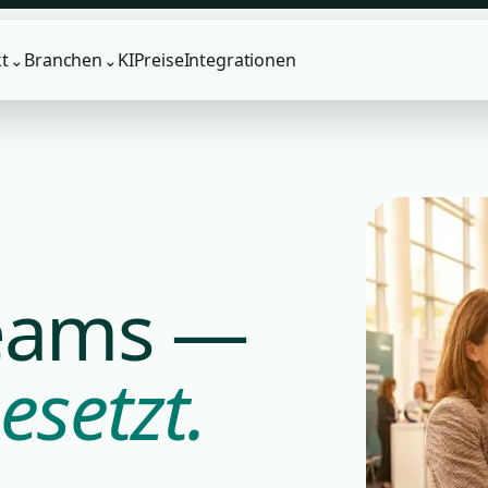
t
Branchen
KI
Preise
Integrationen
⌄
⌄
Teams —
esetzt.