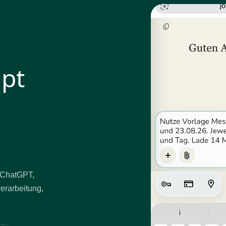
mpt
t ChatGPT,
verarbeitung,