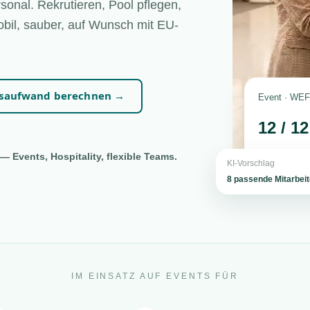
sonal. Rekrutieren, Pool pflegen,
bil, sauber, auf Wunsch mit EU-
nsaufwand berechnen →
Event · WEF 
12 / 1
— Events, Hospitality, flexible Teams.
KI-Vorschlag
8 passende Mitarbei
IM EINSATZ AUF EVENTS FÜR