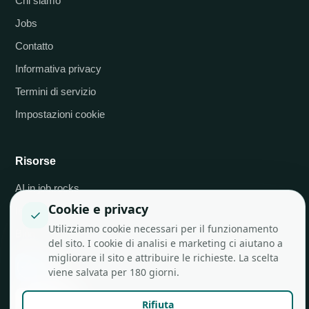
Chi siamo
Jobs
Contatto
Informativa privacy
Termini di servizio
Impostazioni cookie
Risorse
AI in job.rocks
Cookie e privacy
Integrazioni API
✓
Utilizziamo cookie necessari per il funzionamento
Blog
del sito. I cookie di analisi e marketing ci aiutano a
migliorare il sito e attribuire le richieste. La scelta
viene salvata per 180 giorni.
Rifiuta