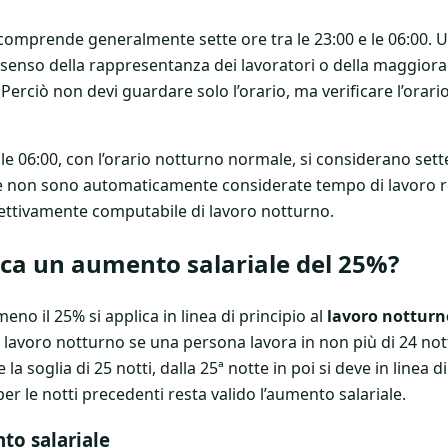
 comprende generalmente sette ore tra le 23:00 e le 06:00.
 consenso della rappresentanza dei lavoratori o della maggior
 Perciò non devi guardare solo l’orario, ma verificare l’orari
lle 06:00, con l’orario notturno normale, si considerano sett
se non sono automaticamente considerate tempo di lavoro ret
fettivamente computabile di lavoro notturno.
ica un aumento salariale del 25%?
eno il 25% si applica in linea di principio al
lavoro nottur
lavoro notturno se una persona lavora in non più di 24 nott
 soglia di 25 notti, dalla 25ª notte in poi si deve in linea di 
r le notti precedenti resta valido l’aumento salariale.
to salariale