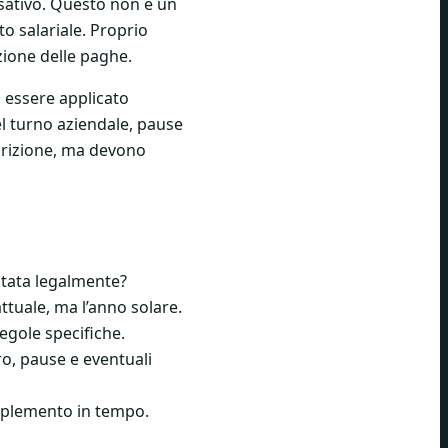
sativo. Questo non è un
o salariale. Proprio
zione delle paghe.
 essere applicato
el turno aziendale, pause
scrizione, ma devono
stata legalmente?
ttuale, ma l’anno solare.
egole specifiche.
o, pause e eventuali
pplemento in tempo.