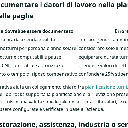
umentare i datori di lavoro nella pia
elle paghe
sa dovrebbe essere documentato
Errore
tra oraria aziendale valida
contare genericamente
 notturni per persona e anno solare
considerare solo il me
otturne computabili e pause
equiparare durata turn
CCNL, contratto e autorizzazioni
prendere valori di sett
rto o tempo di riposo compensativo
confondere 25% stipe
erativa aiuta un collegamento chiaro tra
pianificazione turni
. job.rocks supporta la pianificazione e la rilevazione pres
ituisce una valutazione legale né la contabilità salari; le 
sere configurate e verificate in base all’azienda.
storazione, assistenza, industria o ser