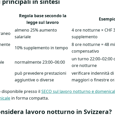
principali in sintesi
Regola base secondo la
Esempio
legge sul lavoro
almeno 25% aumento
4 ore notturne × CHF 3
raneo
salariale
supplemento
nente
8 ore notturne = 48 mi
10% supplemento in tempo
compensativo
un turno 22:00–02:00
ale
normalmente 23:00–06:00
ore notturne
può prevedere prestazioni
verificare indennità d
aggiuntive o diverse
maggiori o finestre or
 disponibile presso il
SECO sul lavoro notturno e domenica
icale
in forma compatta.
nsidera lavoro notturno in Svizzera?