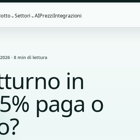
otto
Settori
AI
Prezzi
Integrazioni
⌄
⌄
026 · 8 min di lettura
tturno in
25% paga o
o?