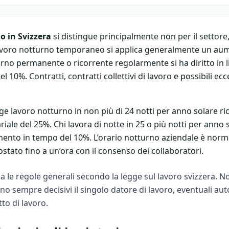
 in Svizzera
si distingue principalmente non per il settore
 lavoro notturno temporaneo si applica generalmente un aum
turno permanente o ricorrente regolarmente si ha diritto in l
10%. Contratti, contratti collettivi di lavoro e possibili e
ge lavoro notturno in non più di 24 notti per anno solare 
le del 25%. Chi lavora di notte in 25 o più notti per anno so
mento in tempo del 10%. L’orario notturno aziendale è norma
stato fino a un’ora con il consenso dei collaboratori.
a le regole generali secondo la legge sul lavoro svizzera. N
o sempre decisivi il singolo datore di lavoro, eventuali auto
tto di lavoro.