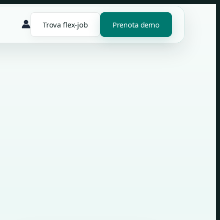
Trova flex-job
Prenota demo