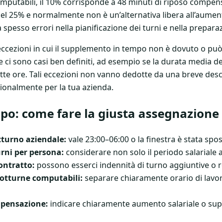
mputabili, il 10% corrisponde a 48 minuti di riposo compen
 25% e normalmente non è un’alternativa libera all’aument
spesso errori nella pianificazione dei turni e nella prepara
eccezioni in cui il supplemento in tempo non è dovuto o può
 ci sono casi ben definiti, ad esempio se la durata media d
ette ore. Tali eccezioni non vanno dedotte da una breve de
sionalmente per la tua azienda.
po: come fare la giusta assegnazione
otturno aziendale:
vale 23:00–06:00 o la finestra è stata spo
urni per persona:
considerare non solo il periodo salariale a
ontratto:
possono esserci indennità di turno aggiuntive o r
notturne computabili:
separare chiaramente orario di lavor
pensazione:
indicare chiaramente aumento salariale o su