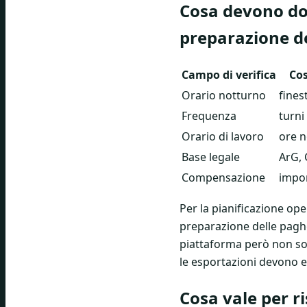
Cosa devono doc
preparazione d
Campo di verifica
Co
Orario notturno
fines
Frequenza
turni
Orario di lavoro
ore n
Base legale
ArG, 
Compensazione
impo
Per la pianificazione op
preparazione delle paghe
piattaforma però non sost
le esportazioni devono es
Cosa vale per ri