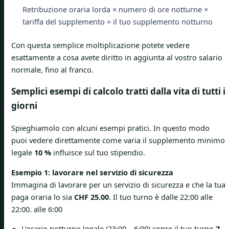
Retribuzione oraria lorda × numero di ore notturne ×
tariffa del supplemento = il tuo supplemento notturno
Con questa semplice moltiplicazione potete vedere
esattamente a cosa avete diritto in aggiunta al vostro salario
normale, fino al franco.
Semplici esempi di calcolo tratti dalla vita di tutti i
giorni
Spieghiamolo con alcuni esempi pratici. In questo modo
puoi vedere direttamente come varia il supplemento minimo
legale
10 %
influisce sul tuo stipendio.
Esempio 1: lavorare nel servizio di sicurezza
Immagina di lavorare per un servizio di sicurezza e che la tua
paga oraria lo sia
CHF 25.00
. Il tuo turno è dalle 22:00 alle
22:00. alle 6:00
L’orario notturno legale (23:00 – 6:00) copre il tuo turno
7