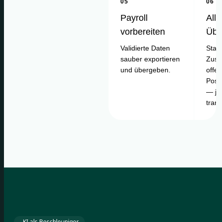
05
06
Payroll
Alle
vorbereiten
Übe
Validierte Daten
Statu
sauber exportieren
Zusa
und übergeben.
offe
Posi
— je
tran
KI als Beschleuniger