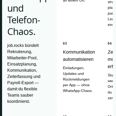
an einem Ort.
struk
und
plan
pass
Telefon-
Leut
einl
Chaos.
03
04
job.rocks bündelt
Rekrutierung,
Kommunikation
Zei
Mitarbeiter-Pool,
automatisieren
mob
Einsatzplanung,
erf
Einladungen,
Kommunikation,
Updates und
Stun
Zeiterfassung und
Rückmeldungen
werd
Payroll-Export —
per App — ohne
Ort e
damit du flexible
WhatsApp-Chaos.
du pr
Teams sauber
zentr
koordinierst.