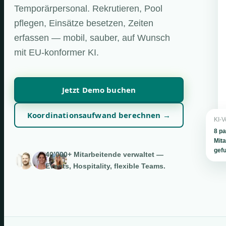
Temporärpersonal. Rekrutieren, Pool
pflegen, Einsätze besetzen, Zeiten
erfassen — mobil, sauber, auf Wunsch
mit EU-konformer KI.
Jetzt Demo buchen
Koordinationsaufwand berechnen →
KI-V
8 p
Mita
gef
40’000+ Mitarbeitende verwaltet —
Events, Hospitality, flexible Teams.