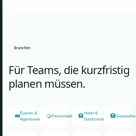
Branchen
Für Teams, die kurzfristig
planen müssen.
Events &
Hotel &
🎟️
🤝
🏨
🏥
Personaldienstleister
Gesundhe
Agenturen
Gastronomie