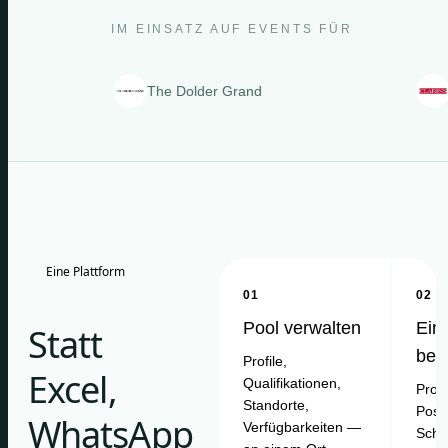
IM EINSATZ AUF EVENTS FÜR
The Dolder Grand
Clarins
Eine Plattform
01
02
Pool verwalten
Ein
Statt
bes
Profile,
Excel,
Qualifikationen,
Proje
Standorte,
Posit
WhatsApp
Verfügbarkeiten —
Schi