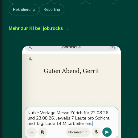
Rekrutierung
Reporting
Mehr zur KI bei job.rocks →