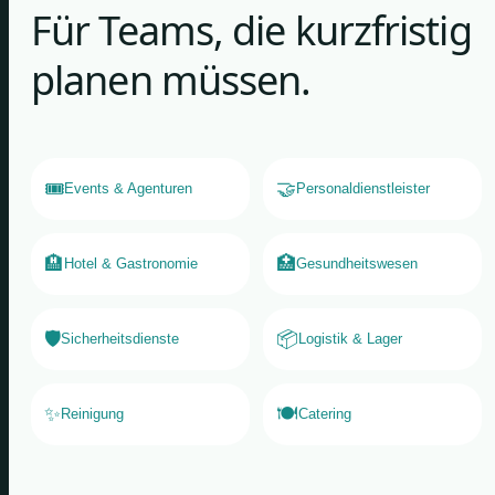
Für Teams, die kurzfristig
planen müssen.
🎟️
🤝
Events & Agenturen
Personaldienstleister
🏨
🏥
Hotel & Gastronomie
Gesundheitswesen
🛡️
📦
Sicherheitsdienste
Logistik & Lager
✨
🍽️
Reinigung
Catering