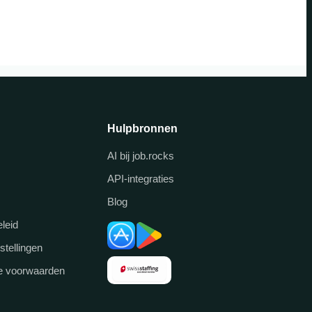
Hulpbronnen
AI bij job.rocks
API-integraties
Blog
leid
stellingen
 voorwaarden