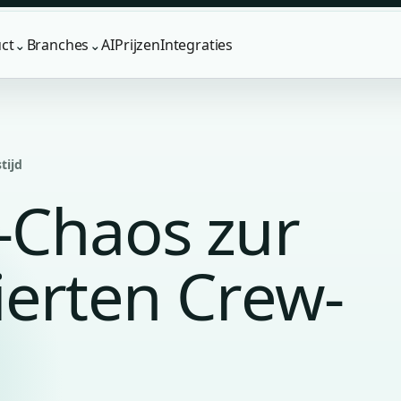
ct
Branches
AI
Prijzen
Integraties
⌄
⌄
tijd
-Chaos zur
ierten Crew-