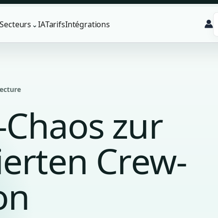
Secteurs
IA
Tarifs
Intégrations
⌄
lecture
-Chaos zur
ierten Crew-
on