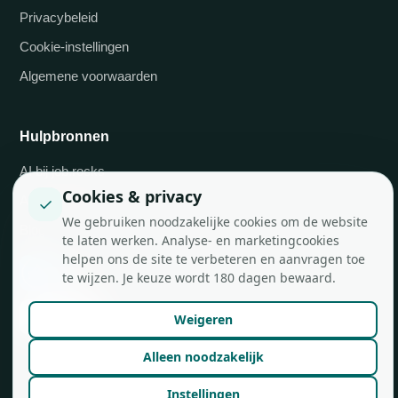
Privacybeleid
Cookie-instellingen
Algemene voorwaarden
Hulpbronnen
AI bij job.rocks
Cookies & privacy
✓
API-integraties
We gebruiken noodzakelijke cookies om de website
Blog
te laten werken. Analyse- en marketingcookies
helpen ons de site te verbeteren en aanvragen toe
te wijzen. Je keuze wordt 180 dagen bewaard.
Weigeren
Alleen noodzakelijk
Instellingen