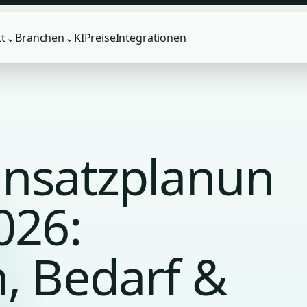
t
Branchen
KI
Preise
Integrationen
⌄
⌄
insatzplanun
026:
, Bedarf &