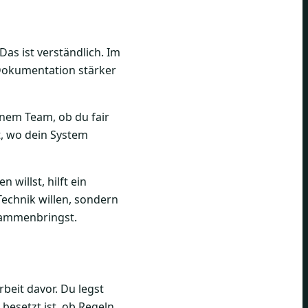
as ist verständlich. Im
 Dokumentation stärker
inem Team, ob du fair
t, wo dein System
willst, hilft ein
Technik willen, sondern
sammenbringst.
rbeit davor. Du legst
 besetzt ist, ob Regeln