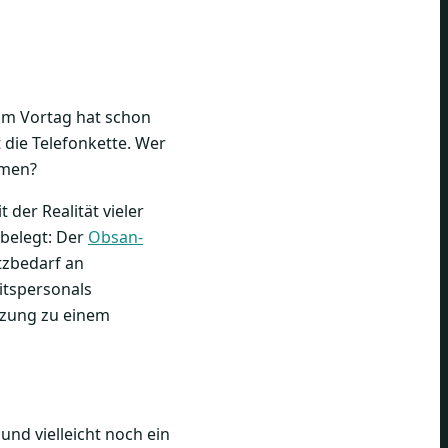
n
vom Vortag hat schon
 die Telefonkette. Wer
hmen?
 der Realität vieler
 belegt: Der
Obsan-
tzbedarf an
tspersonals
tzung zu einem
 und vielleicht noch ein