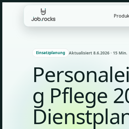
Skip
to
Produk
content
Einsatzplanung
Aktualisiert 8.6.2026 · 15 Min.
Personale
g Pflege 2
Dienstplan