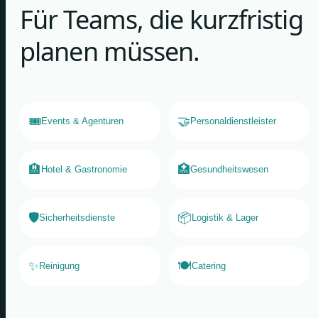
Für Teams, die kurzfristig
planen müssen.
🎟️
🤝
Events & Agenturen
Personaldienstleister
🏨
🏥
Hotel & Gastronomie
Gesundheitswesen
🛡️
📦
Sicherheitsdienste
Logistik & Lager
✨
🍽️
Reinigung
Catering