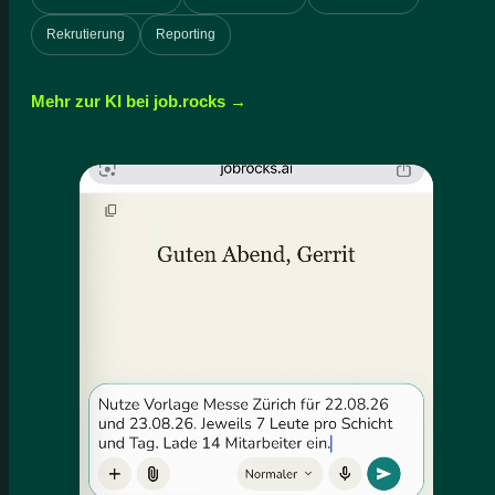
Rekrutierung
Reporting
Mehr zur KI bei job.rocks →