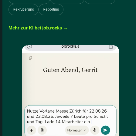
Rekrutierung
Reporting
Mehr zur KI bei job.rocks →