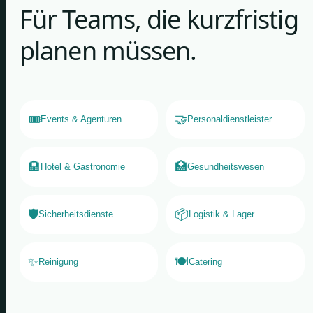
Für Teams, die kurzfristig
planen müssen.
🎟️
🤝
Events & Agenturen
Personaldienstleister
🏨
🏥
Hotel & Gastronomie
Gesundheitswesen
🛡️
📦
Sicherheitsdienste
Logistik & Lager
✨
🍽️
Reinigung
Catering