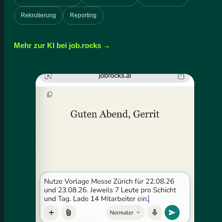
Rekrutierung
Reporting
Mehr zur KI bei job.rocks →