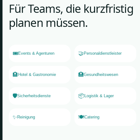
Für Teams, die kurzfristig
planen müssen.
🎟️
🤝
Events & Agenturen
Personaldienstleister
🏨
🏥
Hotel & Gastronomie
Gesundheitswesen
🛡️
📦
Sicherheitsdienste
Logistik & Lager
✨
🍽️
Reinigung
Catering