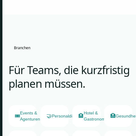
Branchen
Für Teams, die kurzfristig
planen müssen.
Events &
Hotel &
🎟️
🤝
🏨
🏥
Personaldienstleister
Gesundhe
Agenturen
Gastronomie