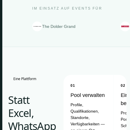
IM EINSATZ AUF EVENTS FÜR
The Dolder Grand
Clarins
Eine Plattform
01
02
Pool verwalten
Ein
Statt
bes
Profile,
Excel,
Qualifikationen,
Proje
Standorte,
Posit
WhatsApp
Verfügbarkeiten —
Schi