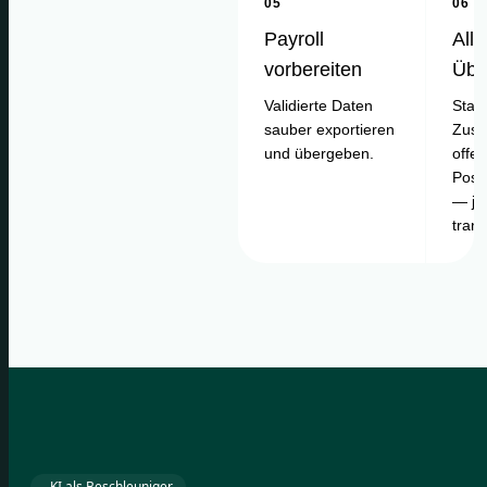
05
06
Payroll
Alle
vorbereiten
Übe
Validierte Daten
Statu
sauber exportieren
Zusa
und übergeben.
offe
Posi
— je
tran
KI als Beschleuniger