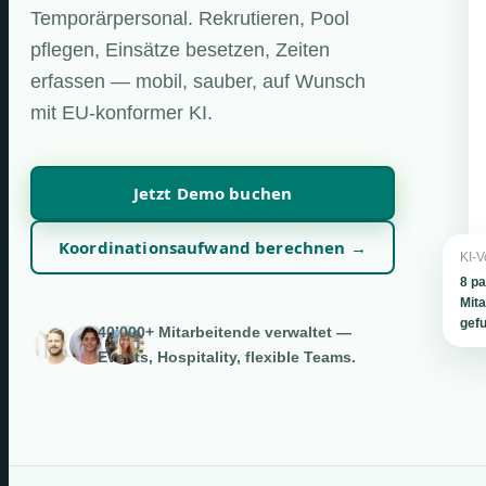
Temporärpersonal. Rekrutieren, Pool
pflegen, Einsätze besetzen, Zeiten
erfassen — mobil, sauber, auf Wunsch
mit EU-konformer KI.
Jetzt Demo buchen
Koordinationsaufwand berechnen →
KI-V
8 p
Mita
gef
40’000+ Mitarbeitende verwaltet —
Events, Hospitality, flexible Teams.