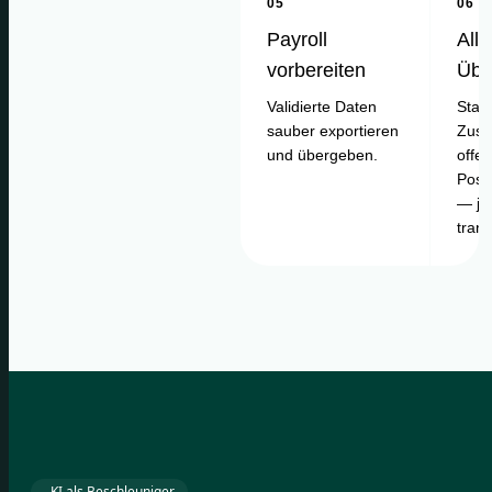
05
06
Payroll
Alle
vorbereiten
Übe
Validierte Daten
Statu
sauber exportieren
Zusa
und übergeben.
offe
Posi
— je
tran
KI als Beschleuniger