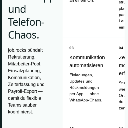
an einem Ort.
struk
und
plan
pass
Telefon-
Leut
einl
Chaos.
03
04
job.rocks bündelt
Rekrutierung,
Kommunikation
Zei
Mitarbeiter-Pool,
automatisieren
mob
Einsatzplanung,
erf
Einladungen,
Kommunikation,
Updates und
Stun
Zeiterfassung und
Rückmeldungen
werd
Payroll-Export —
per App — ohne
Ort e
damit du flexible
WhatsApp-Chaos.
du pr
Teams sauber
zentr
koordinierst.