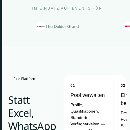
IM EINSATZ AUF EVENTS FÜR
The Dolder Grand
Clarin
Eine Plattform
01
02
Pool verwalten
Ein
Statt
bes
Profile,
Excel,
Qualifikationen,
Proje
Standorte,
Posit
WhatsApp
Verfügbarkeiten —
Schi