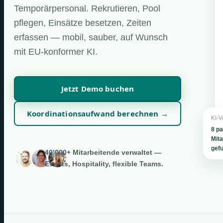
Temporärpersonal. Rekrutieren, Pool
pflegen, Einsätze besetzen, Zeiten
erfassen — mobil, sauber, auf Wunsch
mit EU-konformer KI.
Jetzt Demo buchen
Koordinationsaufwand berechnen →
KI-V
8 p
Mita
gef
40’000+ Mitarbeitende verwaltet —
Events, Hospitality, flexible Teams.