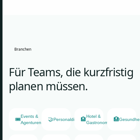
Branchen
Für Teams, die kurzfristig
planen müssen.
Events &
Hotel &
🎟️
🤝
🏨
🏥
Personaldienstleister
Gesundhe
Agenturen
Gastronomie