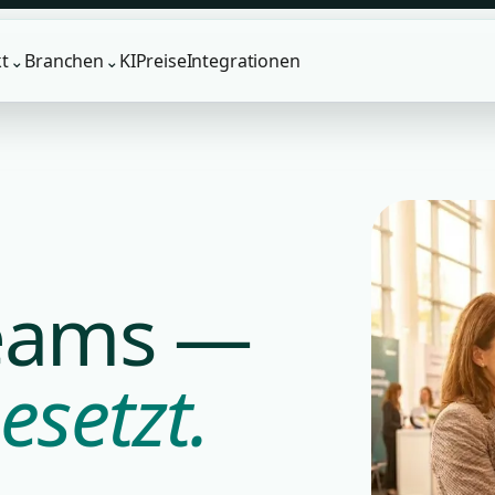
t
Branchen
KI
Preise
Integrationen
⌄
⌄
Teams —
esetzt.