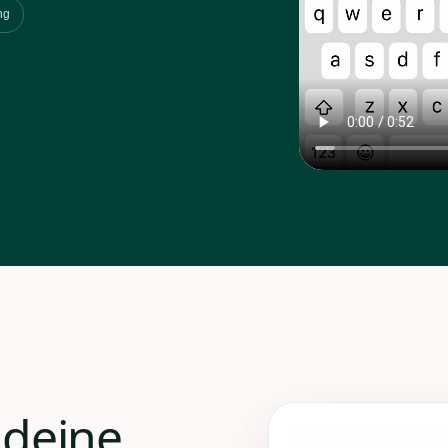
ng
 deine