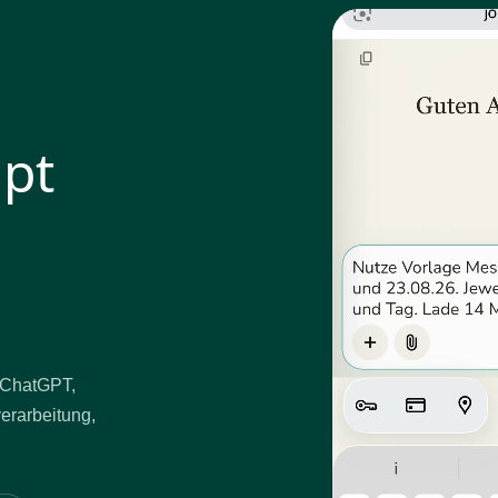
mpt
t ChatGPT,
verarbeitung,