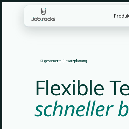
Skip
to
Produk
content
KI-gesteuerte Einsatzplanung
Flexible 
schneller b