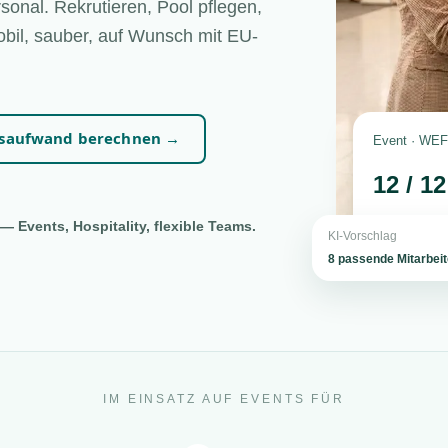
sonal. Rekrutieren, Pool pflegen,
bil, sauber, auf Wunsch mit EU-
nsaufwand berechnen →
Event · WEF 
12 / 1
— Events, Hospitality, flexible Teams.
KI-Vorschlag
8 passende Mitarbei
IM EINSATZ AUF EVENTS FÜR