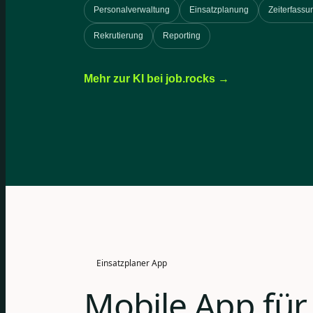
Personalverwaltung
Einsatzplanung
Zeiterfassu
Rekrutierung
Reporting
Mehr zur KI bei job.rocks →
Einsatzplaner App
Mobile App für