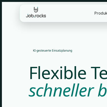
Skip
to
Produk
content
KI-gesteuerte Einsatzplanung
Flexible 
schneller b