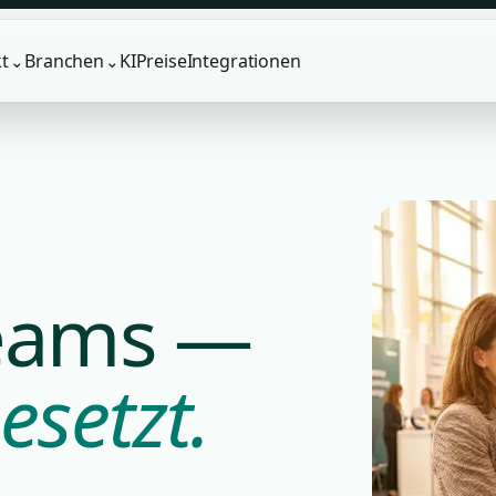
t
Branchen
KI
Preise
Integrationen
⌄
⌄
Teams —
esetzt.