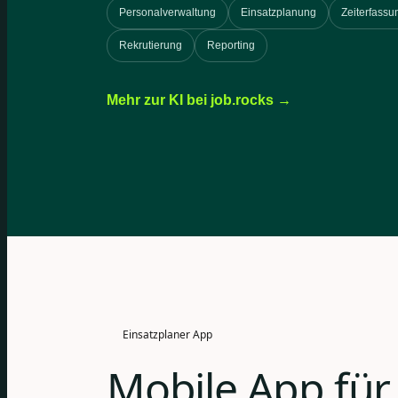
Personalverwaltung
Einsatzplanung
Zeiterfassu
Rekrutierung
Reporting
Mehr zur KI bei job.rocks →
Einsatzplaner App
Mobile App für