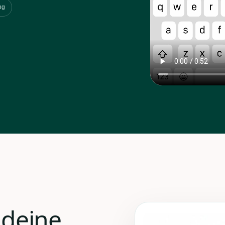
ng
 deine