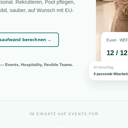
sonal. Rekrutieren, Pool pflegen,
bil, sauber, auf Wunsch mit EU-
nsaufwand berechnen →
Event · WEF 
12 / 1
— Events, Hospitality, flexible Teams.
KI-Vorschlag
8 passende Mitarbei
IM EINSATZ AUF EVENTS FÜR