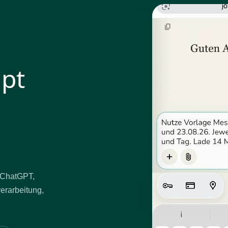
mpt
t ChatGPT,
verarbeitung,