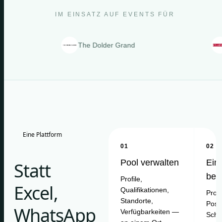
IM EINSATZ AUF EVENTS FÜR
The Dolder Grand
Clarin
Eine Plattform
01
02
Pool verwalten
Ein
Statt
bes
Profile,
Excel,
Qualifikationen,
Proje
Standorte,
Posit
WhatsApp
Verfügbarkeiten —
Schi