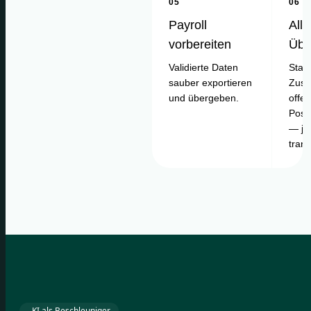
05
06
Payroll
Alle
vorbereiten
Übe
Validierte Daten
Statu
sauber exportieren
Zusa
und übergeben.
offe
Posi
— je
tran
KI als Beschleuniger