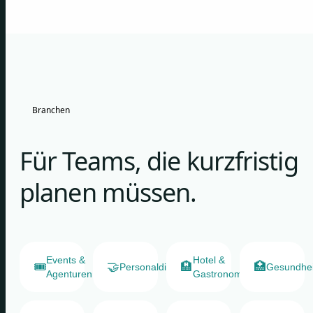
Branchen
Für Teams, die kurzfristig
planen müssen.
Events &
Hotel &
🎟️
🤝
🏨
🏥
Personaldienstleister
Gesundhe
Agenturen
Gastronomie