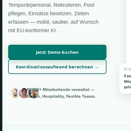
Temporärpersonal. Rekrutieren, Pool
pflegen, Einsätze besetzen, Zeiten
erfassen — mobil, sauber, auf Wunsch
mit EU-konformer KI.
Jetzt Demo buchen
Koordinationsaufwand berechnen →
KI-V
8 p
Mita
gef
40’000+ Mitarbeitende verwaltet —
Events, Hospitality, flexible Teams.