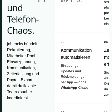
an einem Ort.
struk
und
plan
pass
Telefon-
Leut
einl
Chaos.
03
04
job.rocks bündelt
Rekrutierung,
Kommunikation
Zei
Mitarbeiter-Pool,
automatisieren
mob
Einsatzplanung,
erf
Einladungen,
Kommunikation,
Updates und
Stun
Zeiterfassung und
Rückmeldungen
werd
Payroll-Export —
per App — ohne
Ort e
damit du flexible
WhatsApp-Chaos.
du pr
Teams sauber
zentr
koordinierst.