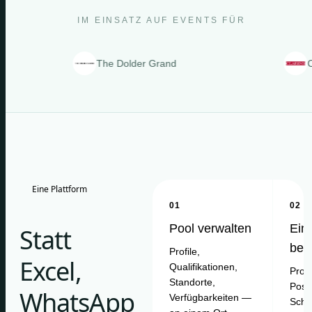
IM EINSATZ AUF EVENTS FÜR
The Dolder Grand
Clarins
Eine Plattform
01
02
Pool verwalten
Ein
Statt
bes
Profile,
Excel,
Qualifikationen,
Proje
Standorte,
Posit
WhatsApp
Verfügbarkeiten —
Schi