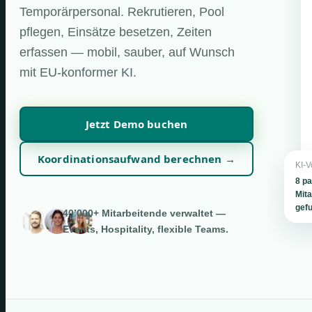
Temporärpersonal. Rekrutieren, Pool
pflegen, Einsätze besetzen, Zeiten
erfassen — mobil, sauber, auf Wunsch
mit EU-konformer KI.
Jetzt Demo buchen
Koordinationsaufwand berechnen →
KI-V
8 p
Mita
gef
40’000+ Mitarbeitende verwaltet —
Events, Hospitality, flexible Teams.