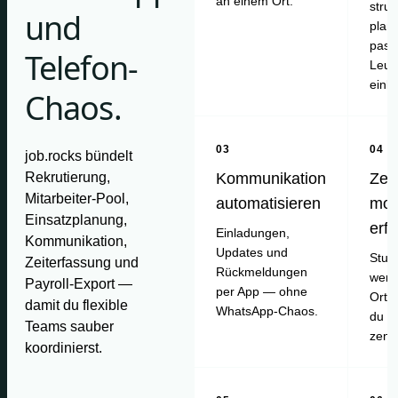
an einem Ort.
struk
und
plan
pass
Telefon-
Leut
einl
Chaos.
03
04
job.rocks bündelt
Rekrutierung,
Kommunikation
Zei
Mitarbeiter-Pool,
automatisieren
mob
Einsatzplanung,
erf
Einladungen,
Kommunikation,
Updates und
Stun
Zeiterfassung und
Rückmeldungen
werd
Payroll-Export —
per App — ohne
Ort e
damit du flexible
WhatsApp-Chaos.
du pr
Teams sauber
zentr
koordinierst.