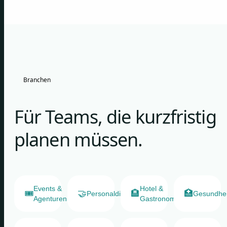
Branchen
Für Teams, die kurzfristig
planen müssen.
Events &
Hotel &
🎟️
🤝
🏨
🏥
Personaldienstleister
Gesundhe
Agenturen
Gastronomie