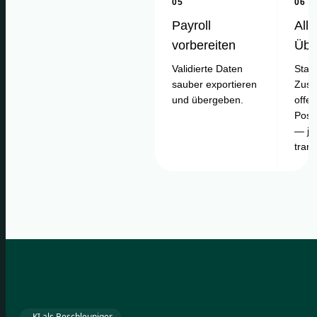
05
06
Payroll
Alle
vorbereiten
Übe
Validierte Daten
Statu
sauber exportieren
Zusa
und übergeben.
offe
Posi
— je
tran
KI als Beschleuniger