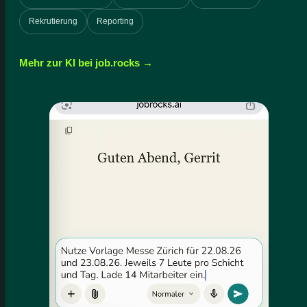
Rekrutierung
Reporting
Mehr zur KI bei job.rocks →