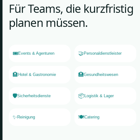
Für Teams, die kurzfristig
planen müssen.
🎟️
🤝
Events & Agenturen
Personaldienstleister
🏨
🏥
Hotel & Gastronomie
Gesundheitswesen
🛡️
📦
Sicherheitsdienste
Logistik & Lager
✨
🍽️
Reinigung
Catering