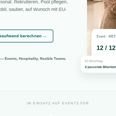
sonal. Rekrutieren, Pool pflegen,
bil, sauber, auf Wunsch mit EU-
nsaufwand berechnen →
Event · WEF 
12 / 1
— Events, Hospitality, flexible Teams.
KI-Vorschlag
8 passende Mitarbei
IM EINSATZ AUF EVENTS FÜR