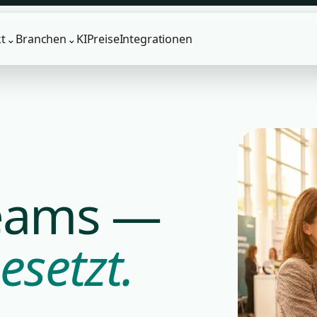
t
Branchen
KI
Preise
Integrationen
⌄
⌄
Teams —
esetzt.