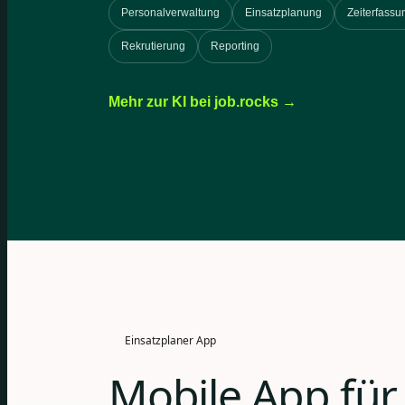
Personalverwaltung
Einsatzplanung
Zeiterfassu
Rekrutierung
Reporting
Mehr zur KI bei job.rocks →
Einsatzplaner App
Mobile App für