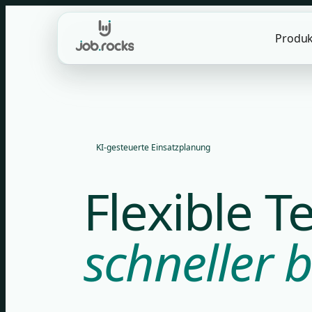
Skip
to
Produk
content
KI-gesteuerte Einsatzplanung
Flexible 
schneller b