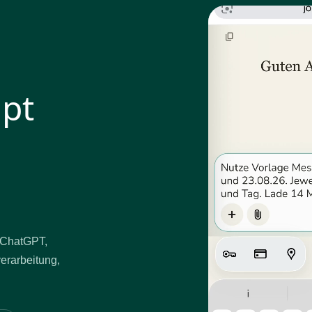
mpt
t ChatGPT,
verarbeitung,