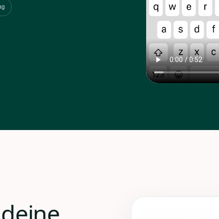
ng
 deine