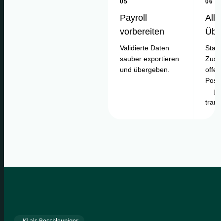
05
06
Payroll
Alle
vorbereiten
Übe
Validierte Daten
Statu
sauber exportieren
Zusa
und übergeben.
offe
Posi
— je
tran
KI als Beschleuniger