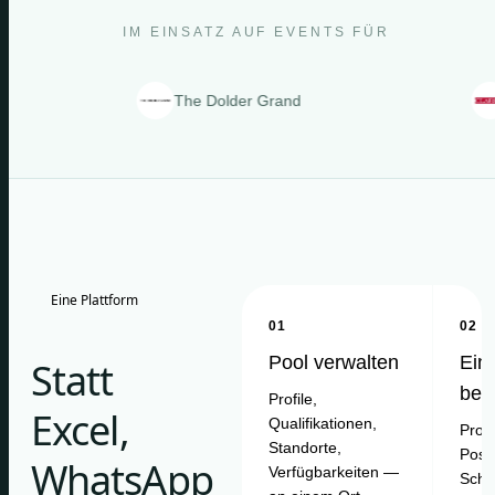
IM EINSATZ AUF EVENTS FÜR
The Dolder Grand
Clarin
Eine Plattform
01
02
Pool verwalten
Ein
Statt
bes
Profile,
Excel,
Qualifikationen,
Proje
Standorte,
Posit
WhatsApp
Verfügbarkeiten —
Schi