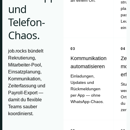
an einem Ort.
struk
und
plan
pass
Telefon-
Leut
einl
Chaos.
03
04
job.rocks bündelt
Rekrutierung,
Kommunikation
Zei
Mitarbeiter-Pool,
automatisieren
mob
Einsatzplanung,
erf
Einladungen,
Kommunikation,
Updates und
Stun
Zeiterfassung und
Rückmeldungen
werd
Payroll-Export —
per App — ohne
Ort e
damit du flexible
WhatsApp-Chaos.
du pr
Teams sauber
zentr
koordinierst.