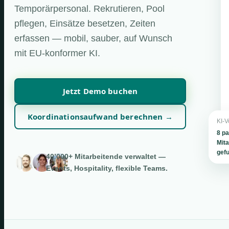
Temporärpersonal. Rekrutieren, Pool
pflegen, Einsätze besetzen, Zeiten
erfassen — mobil, sauber, auf Wunsch
mit EU-konformer KI.
Jetzt Demo buchen
Koordinationsaufwand berechnen →
KI-V
8 p
Mita
gef
40’000+ Mitarbeitende verwaltet —
Events, Hospitality, flexible Teams.