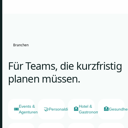
Branchen
Für Teams, die kurzfristig
planen müssen.
Events &
Hotel &
🎟️
🤝
🏨
🏥
Personaldienstleister
Gesundhe
Agenturen
Gastronomie