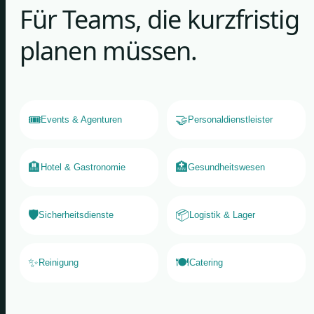
Für Teams, die kurzfristig
planen müssen.
🎟️
🤝
Events & Agenturen
Personaldienstleister
🏨
🏥
Hotel & Gastronomie
Gesundheitswesen
🛡️
📦
Sicherheitsdienste
Logistik & Lager
✨
🍽️
Reinigung
Catering