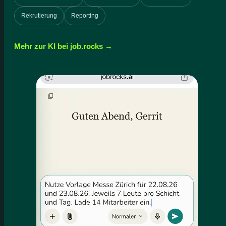
Rekrutierung
Reporting
Mehr zur KI bei job.rocks →