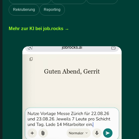
Rekrutierung
Reporting
Mehr zur KI bei job.rocks →