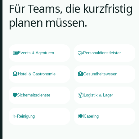
Für Teams, die kurzfristig
planen müssen.
🎟️
🤝
Events & Agenturen
Personaldienstleister
🏨
🏥
Hotel & Gastronomie
Gesundheitswesen
🛡️
📦
Sicherheitsdienste
Logistik & Lager
✨
🍽️
Reinigung
Catering