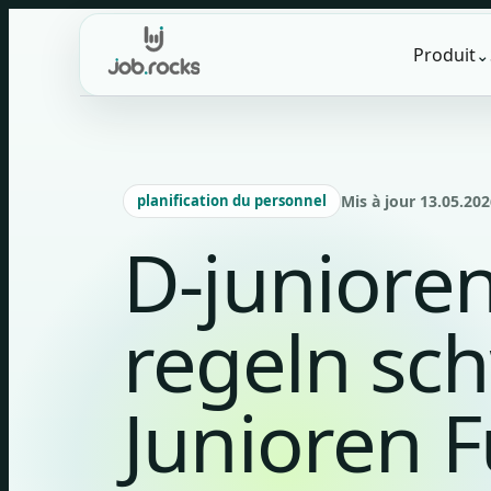
Skip
to
Produit
⌄
content
planification du personnel
Mis à jour 13.05.202
D-junioren
regeln sch
Junioren F