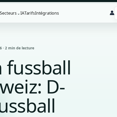
Secteurs
IA
Tarifs
Intégrations
⌄
6 · 2 min de lecture
 fussball
weiz: D-
ussball