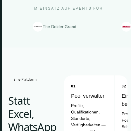
IM EINSATZ AUF EVENTS FÜR
The Dolder Grand
Clarins
Eine Plattform
01
02
Pool verwalten
Ein
Statt
bes
Profile,
Excel,
Qualifikationen,
Proje
Standorte,
Posit
WhatsApp
Verfügbarkeiten —
Schi