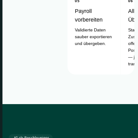
05
06
Payroll
Alle
vorbereiten
Übe
Validierte Daten
Statu
sauber exportieren
Zusa
und übergeben.
offe
Posi
— je
tran
KI als Beschleuniger