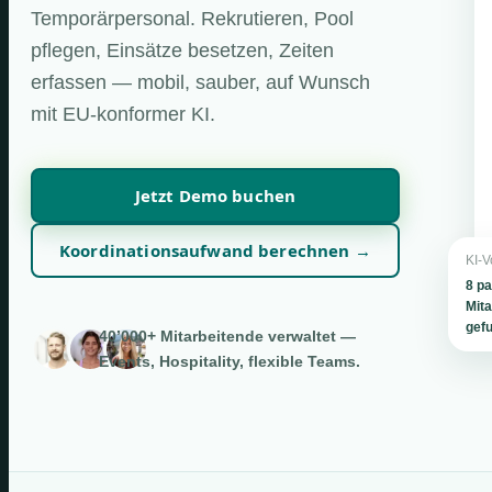
Temporärpersonal. Rekrutieren, Pool
pflegen, Einsätze besetzen, Zeiten
erfassen — mobil, sauber, auf Wunsch
mit EU-konformer KI.
Jetzt Demo buchen
Koordinationsaufwand berechnen →
KI-V
8 p
Mita
gef
40’000+ Mitarbeitende verwaltet —
Events, Hospitality, flexible Teams.