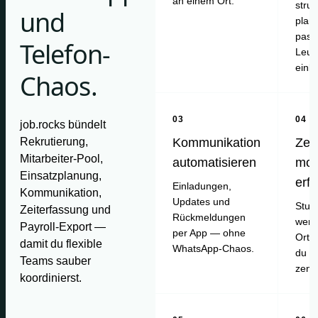
an einem Ort.
struk
und
plan
pass
Telefon-
Leut
einl
Chaos.
03
04
job.rocks bündelt
Rekrutierung,
Kommunikation
Zei
Mitarbeiter-Pool,
automatisieren
mob
Einsatzplanung,
erf
Einladungen,
Kommunikation,
Updates und
Stun
Zeiterfassung und
Rückmeldungen
werd
Payroll-Export —
per App — ohne
Ort e
damit du flexible
WhatsApp-Chaos.
du pr
Teams sauber
zentr
koordinierst.