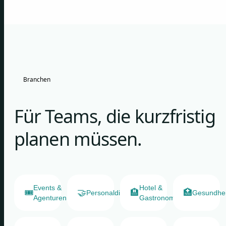
Branchen
Für Teams, die kurzfristig
planen müssen.
Events &
Hotel &
🎟️
🤝
🏨
🏥
Personaldienstleister
Gesundhe
Agenturen
Gastronomie