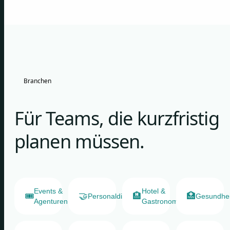
Branchen
Für Teams, die kurzfristig
planen müssen.
Events &
Hotel &
🎟️
🤝
🏨
🏥
Personaldienstleister
Gesundhe
Agenturen
Gastronomie