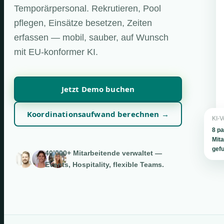
Temporärpersonal. Rekrutieren, Pool
pflegen, Einsätze besetzen, Zeiten
erfassen — mobil, sauber, auf Wunsch
mit EU-konformer KI.
Jetzt Demo buchen
Koordinationsaufwand berechnen →
KI-V
8 p
Mita
gef
40’000+ Mitarbeitende verwaltet —
Events, Hospitality, flexible Teams.