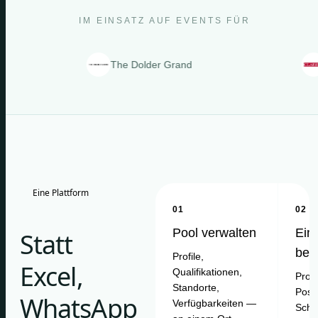
IM EINSATZ AUF EVENTS FÜR
The Dolder Grand
Clarin
Eine Plattform
01
02
Pool verwalten
Ein
Statt
bes
Profile,
Excel,
Qualifikationen,
Proje
Standorte,
Posit
WhatsApp
Verfügbarkeiten —
Schi