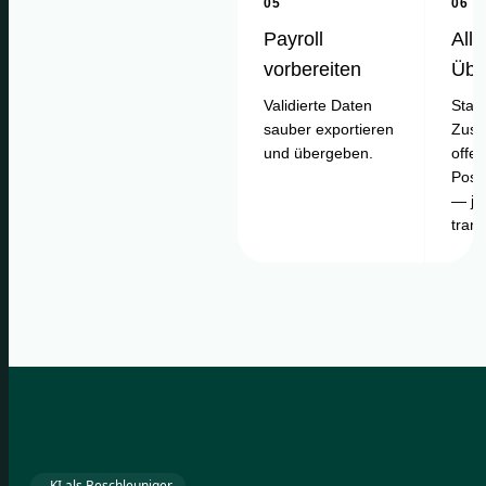
05
06
Payroll
Alle
vorbereiten
Übe
Validierte Daten
Statu
sauber exportieren
Zusa
und übergeben.
offe
Posi
— je
tran
KI als Beschleuniger