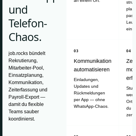
an einem Ort.
struk
und
plan
pass
Telefon-
Leut
einl
Chaos.
03
04
job.rocks bündelt
Rekrutierung,
Kommunikation
Zei
Mitarbeiter-Pool,
automatisieren
mob
Einsatzplanung,
erf
Einladungen,
Kommunikation,
Updates und
Stun
Zeiterfassung und
Rückmeldungen
werd
Payroll-Export —
per App — ohne
Ort e
damit du flexible
WhatsApp-Chaos.
du pr
Teams sauber
zentr
koordinierst.