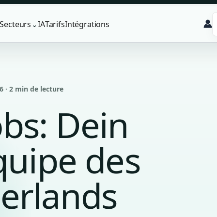
Secteurs
IA
Tarifs
Intégrations
⌄
6 · 2 min de lecture
bs: Dein
quipe des
erlands