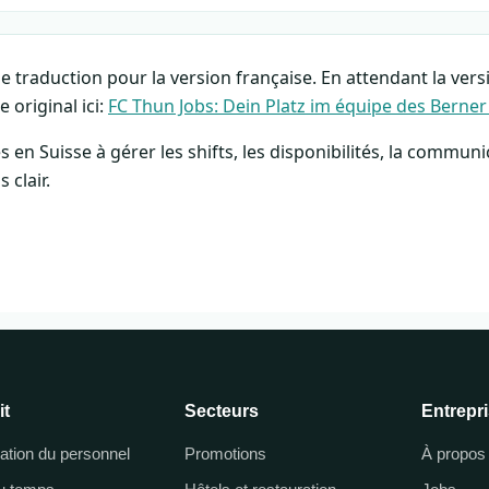
 de traduction pour la version française. En attendant la ver
 original ici:
FC Thun Jobs: Dein Platz im équipe des Berne
s en Suisse à gérer les shifts, les disponibilités, la communic
clair.
it
Secteurs
Entrepr
cation du personnel
Promotions
À propos