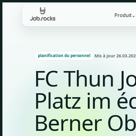
Skip
to
Produit
⌄
content
planification du personnel
Mis à jour 26.03.202
FC Thun Jo
Platz im é
Berner Ob