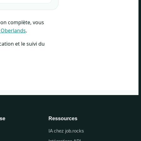
sion complète, vous
r Oberlands
.
ation et le suivi du
ise
Ressources
IA chez job.rocks