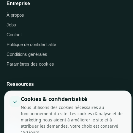
Entreprise
À propos
Jobs
Contact
Politique de confidentialité
Conditions générales
Paramètres des cookies
Ressources
IA chez job.rocks
Cookies & confidentialité
✓
Intégrations API
Nous utilisons des cookies nécessaires au
fonctionnement du site. Les cookies d’analyse et de
Blog
marketing nous aident à améliorer le site et à
attribuer les demandes. Votre choix est conservé
180 jours.