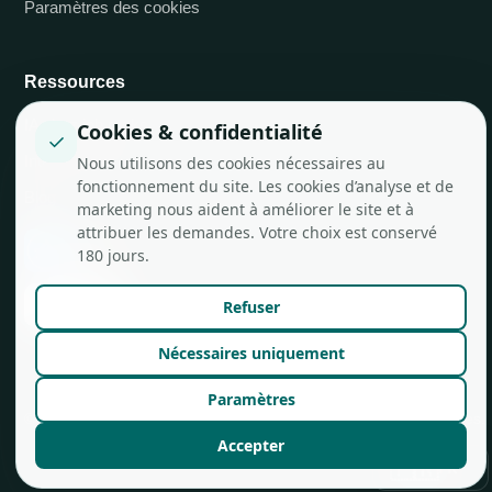
Paramètres des cookies
Ressources
IA chez job.rocks
Cookies & confidentialité
✓
Intégrations API
Nous utilisons des cookies nécessaires au
fonctionnement du site. Les cookies d’analyse et de
Blog
marketing nous aident à améliorer le site et à
attribuer les demandes. Votre choix est conservé
180 jours.
Refuser
Nécessaires uniquement
Paramètres
© job.rocks AG
Conçu à Zurich pour les équipes flexibles.
Accepter
🇫🇷
FR