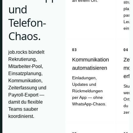
an einem Ort.
struk
und
plan
pass
Telefon-
Leut
einl
Chaos.
03
04
job.rocks bündelt
Rekrutierung,
Kommunikation
Zei
Mitarbeiter-Pool,
automatisieren
mob
Einsatzplanung,
erf
Einladungen,
Kommunikation,
Updates und
Stun
Zeiterfassung und
Rückmeldungen
werd
Payroll-Export —
per App — ohne
Ort e
damit du flexible
WhatsApp-Chaos.
du pr
Teams sauber
zentr
koordinierst.