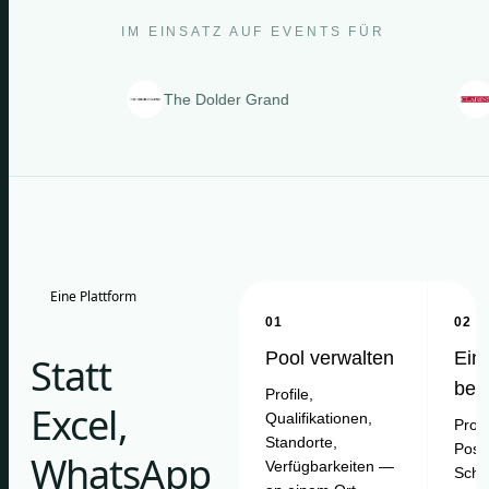
IM EINSATZ AUF EVENTS FÜR
The Dolder Grand
Clarins
Eine Plattform
01
02
Pool verwalten
Ein
Statt
bes
Profile,
Excel,
Qualifikationen,
Proje
Standorte,
Posit
WhatsApp
Verfügbarkeiten —
Schi