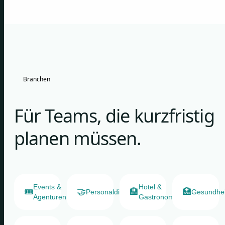
Branchen
Für Teams, die kurzfristig
planen müssen.
Events &
Hotel &
🎟️
🤝
🏨
🏥
Personaldienstleister
Gesundhe
Agenturen
Gastronomie