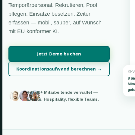
Temporärpersonal. Rekrutieren, Pool
pflegen, Einsätze besetzen, Zeiten
erfassen — mobil, sauber, auf Wunsch
mit EU-konformer KI.
Jetzt Demo buchen
Koordinationsaufwand berechnen →
KI-V
8 p
Mita
gef
40’000+ Mitarbeitende verwaltet —
Events, Hospitality, flexible Teams.