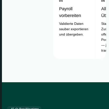
05
06
Payroll
Alle
vorbereiten
Übe
Validierte Daten
Statu
sauber exportieren
Zusa
und übergeben.
offe
Posi
— je
tran
KI als Beschleuniger