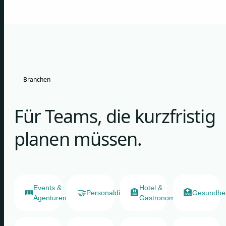
Branchen
Für Teams, die kurzfristig
planen müssen.
Events &
Hotel &
🎟️
🤝
🏨
🏥
Personaldienstleister
Gesundhe
Agenturen
Gastronomie