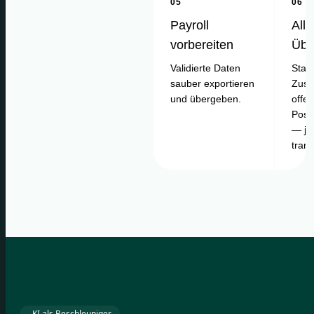
05
06
Payroll
Alle
vorbereiten
Übe
Validierte Daten
Statu
sauber exportieren
Zusa
und übergeben.
offe
Posi
— je
tran
KI als Beschleuniger