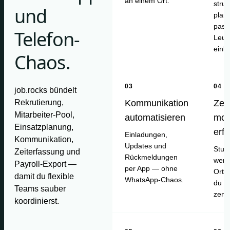
an einem Ort.
struk
und
plan
pass
Telefon-
Leut
einl
Chaos.
03
04
job.rocks bündelt
Rekrutierung,
Kommunikation
Zei
Mitarbeiter-Pool,
automatisieren
mob
Einsatzplanung,
erf
Einladungen,
Kommunikation,
Updates und
Stun
Zeiterfassung und
Rückmeldungen
werd
Payroll-Export —
per App — ohne
Ort e
damit du flexible
WhatsApp-Chaos.
du pr
Teams sauber
zentr
koordinierst.