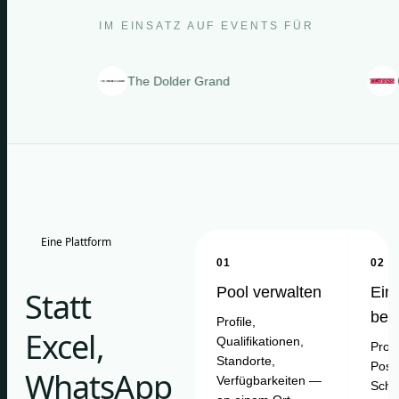
IM EINSATZ AUF EVENTS FÜR
The Dolder Grand
Clarins
Eine Plattform
01
02
Pool verwalten
Ein
Statt
bes
Profile,
Excel,
Qualifikationen,
Proje
Standorte,
Posit
WhatsApp
Verfügbarkeiten —
Schi