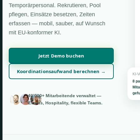
Temporärpersonal. Rekrutieren, Pool
pflegen, Einsätze besetzen, Zeiten
erfassen — mobil, sauber, auf Wunsch
mit EU-konformer KI.
Jetzt Demo buchen
Koordinationsaufwand berechnen →
KI-V
8 p
Mita
gef
40’000+ Mitarbeitende verwaltet —
Events, Hospitality, flexible Teams.