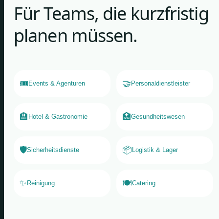
Für Teams, die kurzfristig
planen müssen.
🎟️
🤝
Events & Agenturen
Personaldienstleister
🏨
🏥
Hotel & Gastronomie
Gesundheitswesen
🛡️
📦
Sicherheitsdienste
Logistik & Lager
✨
🍽️
Reinigung
Catering