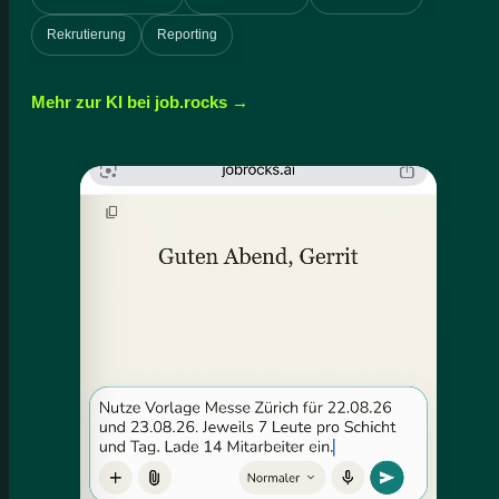
Rekrutierung
Reporting
Mehr zur KI bei job.rocks →